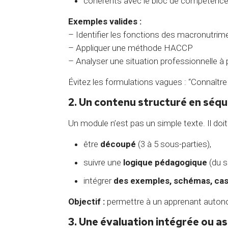
cohérents avec le bloc de compétenc
Exemples valides :
– Identifier les fonctions des macronutrim
– Appliquer une méthode HACCP
– Analyser une situation professionnelle à p
Évitez les formulations vagues : “Connaît
2. Un contenu structuré en séq
Un module n’est pas un simple texte. Il doit
être
découpé
(3 à 5 sous-parties),
suivre une
logique pédagogique
(du s
intégrer
des exemples, schémas, ca
Objectif :
permettre à un apprenant autono
3. Une évaluation intégrée ou a