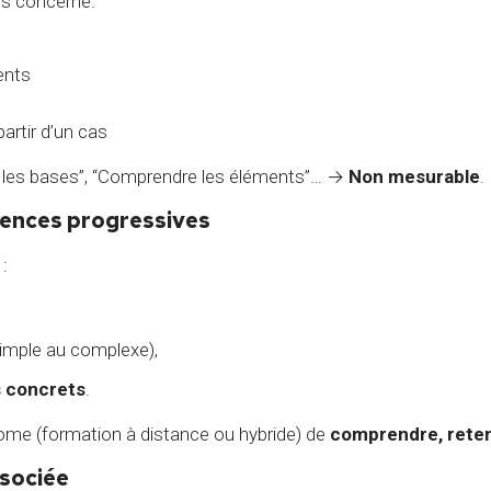
es concerné.
ents
artir d’un cas
re les bases”, “Comprendre les éléments”… →
Non mesurable
.
uences progressives
 :
imple au complexe),
s concrets
.
me (formation à distance ou hybride) de
comprendre, reteni
ssociée