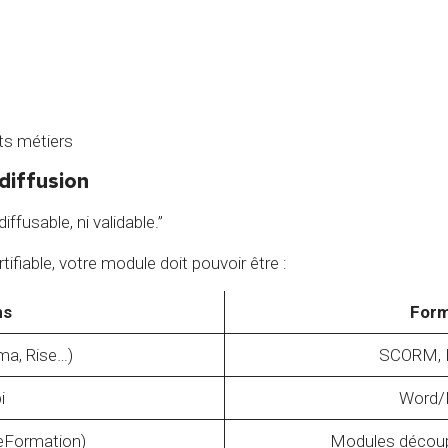
ts métiers
 diffusion
ffusable, ni validable.”
rtifiable, votre module doit pouvoir être :
ns
For
ma, Rise…)
SCORM, 
i
Word/P
Formation)
Modules découpé