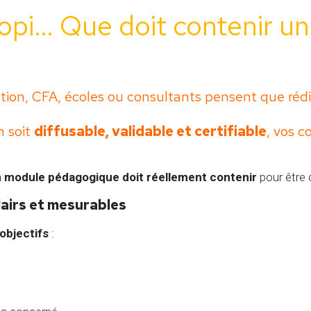
opi… Que doit contenir u
on, CFA, écoles ou consultants pensent que rédig
n soit
diffusable, validable et certifiable
, vos 
n module pédagogique doit réellement contenir
pour être 
lairs et mesurables
 objectifs
: