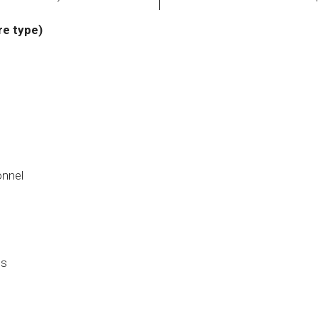
re type)
onnel
es