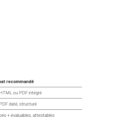
mat recommandé
HTML ou PDF intégré
DF daté, structuré
s + évaluables, attestables