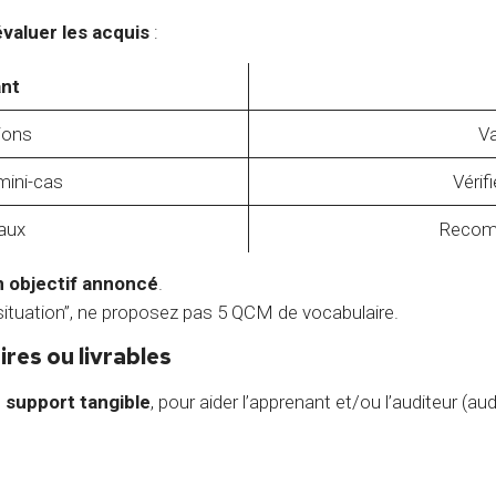
évaluer les acquis
:
nt
ions
Va
mini-cas
Vérifi
aux
Recom
 objectif annoncé
.
situation”, ne proposez pas 5 QCM de vocabulaire.
res ou livrables
 support tangible
, pour aider l’apprenant et/ou l’auditeur (a