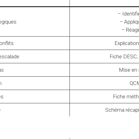
– Identifi
ogiques
– Appli
– Réagi
onflits
Explication
escalade
Fiche DESC,
as
Mise en
n
QCM
es
Fiche méth
e
Schéma récapit