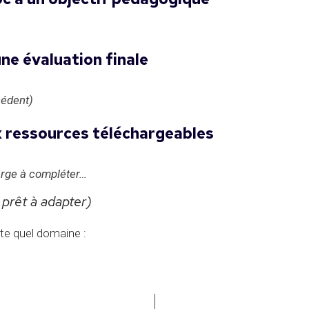
une évaluation finale
cédent)
x
ressources téléchargeables
ierge à compléter…
prêt à adapter)
rte quel domaine :