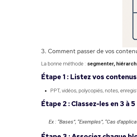
3. Comment passer de vos contenu
La bonne méthode :
segmenter, hiérarchi
Étape 1 : Listez vos contenus
PPT, vidéos, polycopiés, notes, enreg
Étape 2 : Classez-les en
3 à 5
Ex : “Bases”, “Exemples”, “Cas d’applicat
Étape 3 : Associez chaque bl