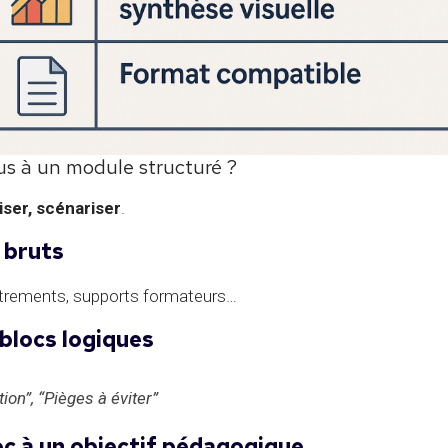
s à un module structuré ?
ser, scénariser
.
 bruts
istrements, supports formateurs…
 blocs logiques
ion”, “Pièges à éviter”
oc à un objectif pédagogique