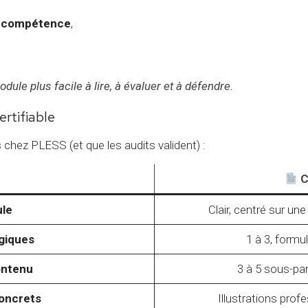
en compétence
,
ule plus facile à lire, à évaluer et à défendre.
rtifiable
hez PLESS (et que les audits valident) :
C
ule
Clair, centré sur u
giques
1 à 3, formul
ontenu
3 à 5 sous-par
oncrets
Illustrations prof